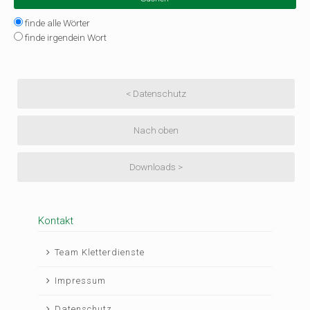
Optionen
finde alle Wörter
finde irgendein Wort
< Datenschutz
Nach oben
Downloads >
Kontakt
Navigation
Team Kletterdienste
überspringen
Impressum
Datenschutz