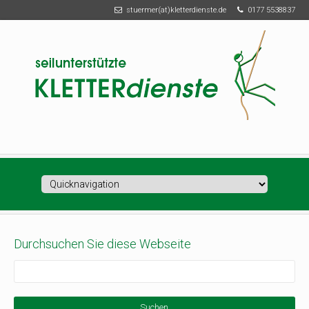
stuermer(at)kletterdienste.de
0177 5538837
Zielseite
Durchsuchen Sie diese Webseite
S